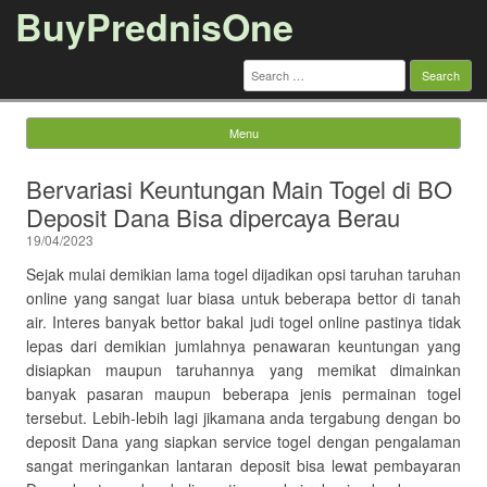
BuyPrednisOne
Search
for:
Menu
Skip to content
Bervariasi Keuntungan Main Togel di BO
Deposit Dana Bisa dipercaya Berau
19/04/2023
Sejak mulai demikian lama togel dijadikan opsi taruhan taruhan
online yang sangat luar biasa untuk beberapa bettor di tanah
air. Interes banyak bettor bakal judi togel online pastinya tidak
lepas dari demikian jumlahnya penawaran keuntungan yang
disiapkan maupun taruhannya yang memikat dimainkan
banyak pasaran maupun beberapa jenis permainan togel
tersebut. Lebih-lebih lagi jikamana anda tergabung dengan bo
deposit Dana yang siapkan service togel dengan pengalaman
sangat meringankan lantaran deposit bisa lewat pembayaran