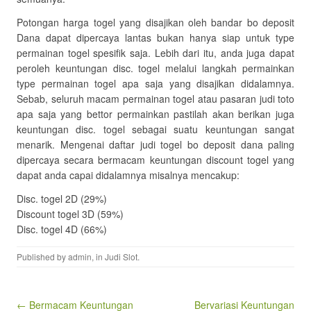
Potongan harga togel yang disajikan oleh bandar bo deposit
Dana dapat dipercaya lantas bukan hanya siap untuk type
permainan togel spesifik saja. Lebih dari itu, anda juga dapat
peroleh keuntungan disc. togel melalui langkah permainkan
type permainan togel apa saja yang disajikan didalamnya.
Sebab, seluruh macam permainan togel atau pasaran judi toto
apa saja yang bettor permainkan pastilah akan berikan juga
keuntungan disc. togel sebagai suatu keuntungan sangat
menarik. Mengenai daftar judi togel bo deposit dana paling
dipercaya secara bermacam keuntungan discount togel yang
dapat anda capai didalamnya misalnya mencakup:
Disc. togel 2D (29%)
Discount togel 3D (59%)
Disc. togel 4D (66%)
Published by
admin
, in
Judi Slot
.
Post navigation
← Bermacam Keuntungan
Bervariasi Keuntungan