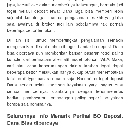
juga, kecuali oke dalam memberinya kelapangan, bermain judi
togel melalui deposit lewat Dana juga bisa memberi lebih
sejumlah keuntungan maupun pengalaman terakhir yang bisa
saja awalnya di broker judi lain sebelumnya tak pernah
beberapa bettor temukan.
Di lain sisi, untuk mempertingkat pengalaman semakin
mengesankan di saat main judi togel, bandar bo deposit Dana
bisa dipercaya pun memberikan barisan pasaran togel paling
komplet dari bermacam alternatif model toto sah WLA. Maka,
cari atau coba keberuntungan dalam taruhan togel dapat
beberapa bettor melakukan hanya cukup butuh menempatkan
taruhan di type pasaran mana saja. Bandar bo togel deposit
Dana sendiri selalu memberi keyakinan yang bagus buat
semua member-nya, diantaranya dengan terus-menerus
berikan pembayaran kemenangan paling seperti kenyataan
berapa saja nominalnya.
Seluruhnya Info Menarik Perihal BO Deposit
Dana Bisa dipercaya