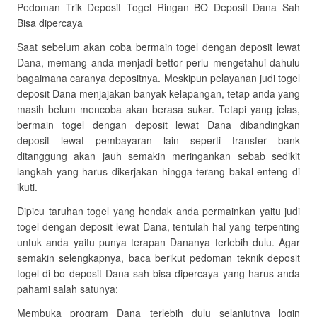
Pedoman Trik Deposit Togel Ringan BO Deposit Dana Sah
Bisa dipercaya
Saat sebelum akan coba bermain togel dengan deposit lewat
Dana, memang anda menjadi bettor perlu mengetahui dahulu
bagaimana caranya depositnya. Meskipun pelayanan judi togel
deposit Dana menjajakan banyak kelapangan, tetap anda yang
masih belum mencoba akan berasa sukar. Tetapi yang jelas,
bermain togel dengan deposit lewat Dana dibandingkan
deposit lewat pembayaran lain seperti transfer bank
ditanggung akan jauh semakin meringankan sebab sedikit
langkah yang harus dikerjakan hingga terang bakal enteng di
ikuti.
Dipicu taruhan togel yang hendak anda permainkan yaitu judi
togel dengan deposit lewat Dana, tentulah hal yang terpenting
untuk anda yaitu punya terapan Dananya terlebih dulu. Agar
semakin selengkapnya, baca berikut pedoman teknik deposit
togel di bo deposit Dana sah bisa dipercaya yang harus anda
pahami salah satunya:
Membuka program Dana terlebih dulu selanjutnya login