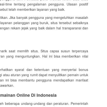
eal-time tentang pengalaman pengguna. Ulasan positif
rsebut telah memberikan layanan yang baik.
rhatikan. Jika banyak pengguna yang mengeluhkan masalah
 layanan pelanggan yang buruk, situs tersebut sebaiknya
 dengan rekam jejak yang baik dalam hal transparansi dan
rik saat memilih situs. Situs capsa susun terpercaya
an yang menguntungkan. Hal ini bisa memberikan nilai
atikan syarat dan ketentuan yang menyertai bonus
ggi atau aturan yang rumit dapat menyulitkan pemain untuk
uan ini bisa membantu pengguna mendapatkan manfaat
tawarkan.
mainan Online Di Indonesia
 oleh beberapa undang-undang dan peraturan. Pemerintah