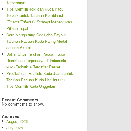
Terpercaya
Tips Memilih Joki dan Kuda Pacu
Terbaik untuk Taruhan Kombinasi
(Exacta/Trifecta): Strategi Menentukan
Pilihan Tepat
Cara Menghitung Odds dan Payout
Taruhan Pacuan Kuda Paling Mudah
dengan Akurat
Daftar Situs Taruhan Pacuan Kuda
Resmi dan Terpercaya di Indonesia
2026 Terbaik & Terdaftar Resmi
Prediksi dan Analisis Kuda Juara untuk
Taruhan Pacuan Kuda Hari Ini 2026:
Tips Memilih Kuda Unggulan
Recent Comments
No comments to show.
Archives
August 2026
July 2026