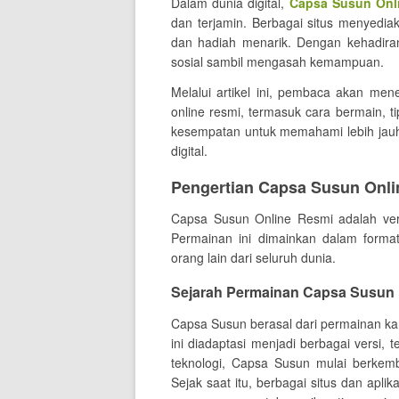
Dalam dunia digital,
Capsa Susun Onl
dan terjamin. Berbagai situs menyedia
dan hadiah menarik. Dengan kehadiran
sosial sambil mengasah kemampuan.
Melalui artikel ini, pembaca akan me
online resmi, termasuk cara bermain, t
kesempatan untuk memahami lebih jauh
digital.
Pengertian Capsa Susun Onl
Capsa Susun Online Resmi adalah versi
Permainan ini dimainkan dalam forma
orang lain dari seluruh dunia.
Sejarah Permainan Capsa Susun
Capsa Susun berasal dari permainan ka
ini diadaptasi menjadi berbagai versi,
teknologi, Capsa Susun mulai berkem
Sejak saat itu, berbagai situs dan ap