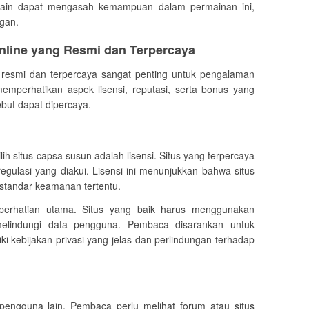
main dapat mengasah kemampuan dalam permainan ini,
gan.
nline yang Resmi dan Terpercaya
g resmi dan terpercaya sangat penting untuk pengalaman
perhatikan aspek lisensi, reputasi, serta bonus yang
ebut dapat dipercaya.
ih situs capsa susun adalah lisensi. Situs yang terpercaya
regulasi yang diakui. Lisensi ini menunjukkan bahwa situs
standar keamanan tertentu.
perhatian utama. Situs yang baik harus menggunakan
 melindungi data pengguna. Pembaca disarankan untuk
ki kebijakan privasi yang jelas dan perlindungan terhadap
n pengguna lain. Pembaca perlu melihat forum atau situs