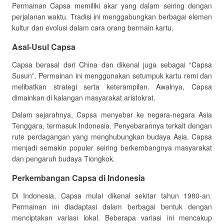
Permainan Capsa memiliki akar yang dalam seiring dengan
perjalanan waktu. Tradisi ini menggabungkan berbagai elemen
kultur dan evolusi dalam cara orang bermain kartu.
Asal-Usul Capsa
Capsa berasal dari China dan dikenal juga sebagai “Capsa
Susun”. Permainan ini menggunakan setumpuk kartu remi dan
melibatkan strategi serta keterampilan. Awalnya, Capsa
dimainkan di kalangan masyarakat aristokrat.
Dalam sejarahnya, Capsa menyebar ke negara-negara Asia
Tenggara, termasuk Indonesia. Penyebarannya terkait dengan
rute perdagangan yang menghubungkan budaya Asia. Capsa
menjadi semakin populer seiring berkembangnya masyarakat
dan pengaruh budaya Tiongkok.
Perkembangan Capsa di Indonesia
Di Indonesia, Capsa mulai dikenal sekitar tahun 1980-an.
Permainan ini diadaptasi dalam berbagai bentuk dengan
menciptakan variasi lokal. Beberapa variasi ini mencakup