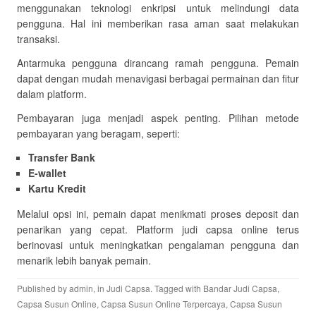
menggunakan teknologi enkripsi untuk melindungi data
pengguna. Hal ini memberikan rasa aman saat melakukan
transaksi.
Antarmuka pengguna dirancang ramah pengguna. Pemain
dapat dengan mudah menavigasi berbagai permainan dan fitur
dalam platform.
Pembayaran juga menjadi aspek penting. Pilihan metode
pembayaran yang beragam, seperti:
Transfer Bank
E-wallet
Kartu Kredit
Melalui opsi ini, pemain dapat menikmati proses deposit dan
penarikan yang cepat. Platform judi capsa online terus
berinovasi untuk meningkatkan pengalaman pengguna dan
menarik lebih banyak pemain.
Published by
admin
, in
Judi Capsa
. Tagged with
Bandar Judi Capsa
,
Capsa Susun Online
,
Capsa Susun Online Terpercaya
,
Capsa Susun