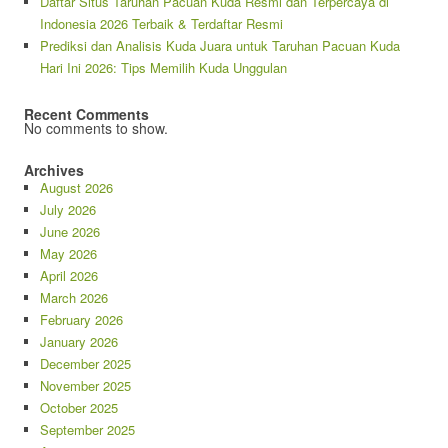
Daftar Situs Taruhan Pacuan Kuda Resmi dan Terpercaya di
Indonesia 2026 Terbaik & Terdaftar Resmi
Prediksi dan Analisis Kuda Juara untuk Taruhan Pacuan Kuda
Hari Ini 2026: Tips Memilih Kuda Unggulan
Recent Comments
No comments to show.
Archives
August 2026
July 2026
June 2026
May 2026
April 2026
March 2026
February 2026
January 2026
December 2025
November 2025
October 2025
September 2025