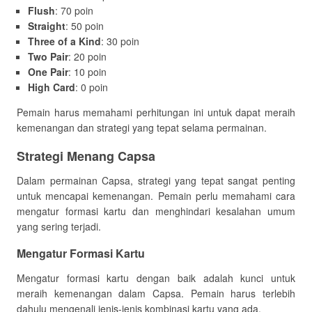
Flush
: 70 poin
Straight
: 50 poin
Three of a Kind
: 30 poin
Two Pair
: 20 poin
One Pair
: 10 poin
High Card
: 0 poin
Pemain harus memahami perhitungan ini untuk dapat meraih
kemenangan dan strategi yang tepat selama permainan.
Strategi Menang Capsa
Dalam permainan Capsa, strategi yang tepat sangat penting
untuk mencapai kemenangan. Pemain perlu memahami cara
mengatur formasi kartu dan menghindari kesalahan umum
yang sering terjadi.
Mengatur Formasi Kartu
Mengatur formasi kartu dengan baik adalah kunci untuk
meraih kemenangan dalam Capsa. Pemain harus terlebih
dahulu mengenali jenis-jenis kombinasi kartu yang ada.