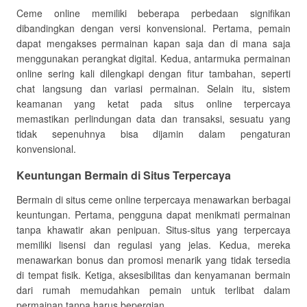
Ceme online memiliki beberapa perbedaan signifikan
dibandingkan dengan versi konvensional. Pertama, pemain
dapat mengakses permainan kapan saja dan di mana saja
menggunakan perangkat digital. Kedua, antarmuka permainan
online sering kali dilengkapi dengan fitur tambahan, seperti
chat langsung dan variasi permainan. Selain itu, sistem
keamanan yang ketat pada situs online terpercaya
memastikan perlindungan data dan transaksi, sesuatu yang
tidak sepenuhnya bisa dijamin dalam pengaturan
konvensional.
Keuntungan Bermain di Situs Terpercaya
Bermain di situs ceme online terpercaya menawarkan berbagai
keuntungan. Pertama, pengguna dapat menikmati permainan
tanpa khawatir akan penipuan. Situs-situs yang terpercaya
memiliki lisensi dan regulasi yang jelas. Kedua, mereka
menawarkan bonus dan promosi menarik yang tidak tersedia
di tempat fisik. Ketiga, aksesibilitas dan kenyamanan bermain
dari rumah memudahkan pemain untuk terlibat dalam
permainan tanpa harus bepergian.