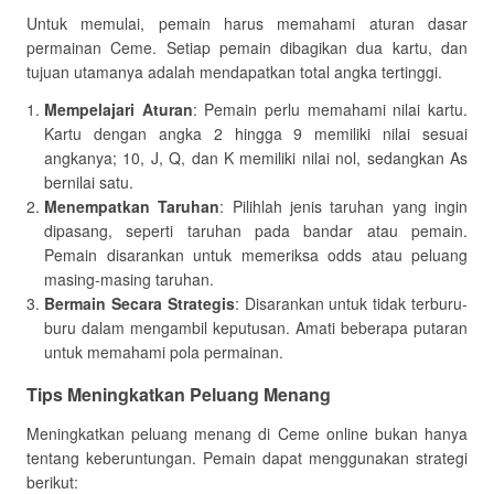
Untuk memulai, pemain harus memahami aturan dasar
permainan Ceme. Setiap pemain dibagikan dua kartu, dan
tujuan utamanya adalah mendapatkan total angka tertinggi.
Mempelajari Aturan
: Pemain perlu memahami nilai kartu.
Kartu dengan angka 2 hingga 9 memiliki nilai sesuai
angkanya; 10, J, Q, dan K memiliki nilai nol, sedangkan As
bernilai satu.
Menempatkan Taruhan
: Pilihlah jenis taruhan yang ingin
dipasang, seperti taruhan pada bandar atau pemain.
Pemain disarankan untuk memeriksa odds atau peluang
masing-masing taruhan.
Bermain Secara Strategis
: Disarankan untuk tidak terburu-
buru dalam mengambil keputusan. Amati beberapa putaran
untuk memahami pola permainan.
Tips Meningkatkan Peluang Menang
Meningkatkan peluang menang di Ceme online bukan hanya
tentang keberuntungan. Pemain dapat menggunakan strategi
berikut: