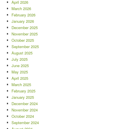
April 2026
March 2026
February 2026
January 2026
December 2025
November 2025
October 2025
September 2025
August 2025
July 2025
June 2025
May 2025
April 2025
March 2025
February 2025
January 2025
December 2024
November 2024
October 2024
September 2024
August 2024