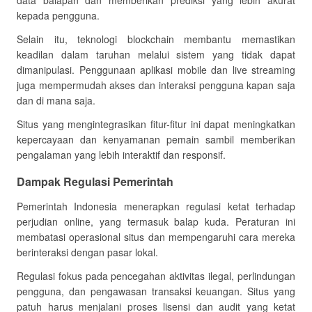
data balapan dan memberikan prediksi yang lebih akurat
kepada pengguna.
Selain itu, teknologi blockchain membantu memastikan
keadilan dalam taruhan melalui sistem yang tidak dapat
dimanipulasi. Penggunaan aplikasi mobile dan live streaming
juga mempermudah akses dan interaksi pengguna kapan saja
dan di mana saja.
Situs yang mengintegrasikan fitur-fitur ini dapat meningkatkan
kepercayaan dan kenyamanan pemain sambil memberikan
pengalaman yang lebih interaktif dan responsif.
Dampak Regulasi Pemerintah
Pemerintah Indonesia menerapkan regulasi ketat terhadap
perjudian online, yang termasuk balap kuda. Peraturan ini
membatasi operasional situs dan mempengaruhi cara mereka
berinteraksi dengan pasar lokal.
Regulasi fokus pada pencegahan aktivitas ilegal, perlindungan
pengguna, dan pengawasan transaksi keuangan. Situs yang
patuh harus menjalani proses lisensi dan audit yang ketat