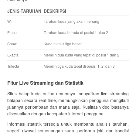
JENIS TARUHAN
DESKRIPSI
Win
Taruhan kuda yang akan menang
Place
Taruhan kuda berada di posisi 1 atau 2
Show
Kuda masuk tiga besar
Exacta
Memilih dua kuda yang tepat di posisi 1 dan 2
Trifecta
Memilih tiga kuda tepat di posisi 1, 2, dan 3
Fitur Live Streaming dan Statistik
Situs balap kuda online umumnya menyajikan live streaming
balapan secara real-time, memungkinkan pengguna mengikuti
jalannya perlombaan dari mana saja. Kualitas video biasanya
disesuaikan dengan kecepatan internet pengguna.
Informasi statistik tersedia untuk membantu analisis taruhan,
seperti riwayat kemenangan kuda, performa joki, dan kondisi