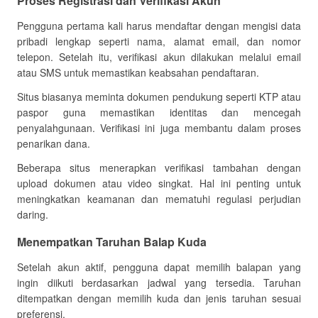
Proses Registrasi dan Verifikasi Akun
Pengguna pertama kali harus mendaftar dengan mengisi data
pribadi lengkap seperti nama, alamat email, dan nomor
telepon. Setelah itu, verifikasi akun dilakukan melalui email
atau SMS untuk memastikan keabsahan pendaftaran.
Situs biasanya meminta dokumen pendukung seperti KTP atau
paspor guna memastikan identitas dan mencegah
penyalahgunaan. Verifikasi ini juga membantu dalam proses
penarikan dana.
Beberapa situs menerapkan verifikasi tambahan dengan
upload dokumen atau video singkat. Hal ini penting untuk
meningkatkan keamanan dan mematuhi regulasi perjudian
daring.
Menempatkan Taruhan Balap Kuda
Setelah akun aktif, pengguna dapat memilih balapan yang
ingin diikuti berdasarkan jadwal yang tersedia. Taruhan
ditempatkan dengan memilih kuda dan jenis taruhan sesuai
preferensi.