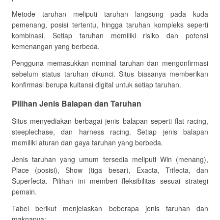
Metode taruhan meliputi taruhan langsung pada kuda
pemenang, posisi tertentu, hingga taruhan kompleks seperti
kombinasi. Setiap taruhan memiliki risiko dan potensi
kemenangan yang berbeda.
Pengguna memasukkan nominal taruhan dan mengonfirmasi
sebelum status taruhan dikunci. Situs biasanya memberikan
konfirmasi berupa kuitansi digital untuk setiap taruhan.
Pilihan Jenis Balapan dan Taruhan
Situs menyediakan berbagai jenis balapan seperti flat racing,
steeplechase, dan harness racing. Setiap jenis balapan
memiliki aturan dan gaya taruhan yang berbeda.
Jenis taruhan yang umum tersedia meliputi Win (menang),
Place (posisi), Show (tiga besar), Exacta, Trifecta, dan
Superfecta. Pilihan ini memberi fleksibilitas sesuai strategi
pemain.
Tabel berikut menjelaskan beberapa jenis taruhan dan
maknanya: