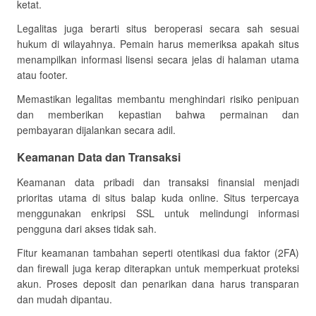
ketat.
Legalitas juga berarti situs beroperasi secara sah sesuai
hukum di wilayahnya. Pemain harus memeriksa apakah situs
menampilkan informasi lisensi secara jelas di halaman utama
atau footer.
Memastikan legalitas membantu menghindari risiko penipuan
dan memberikan kepastian bahwa permainan dan
pembayaran dijalankan secara adil.
Keamanan Data dan Transaksi
Keamanan data pribadi dan transaksi finansial menjadi
prioritas utama di situs balap kuda online. Situs terpercaya
menggunakan enkripsi SSL untuk melindungi informasi
pengguna dari akses tidak sah.
Fitur keamanan tambahan seperti otentikasi dua faktor (2FA)
dan firewall juga kerap diterapkan untuk memperkuat proteksi
akun. Proses deposit dan penarikan dana harus transparan
dan mudah dipantau.