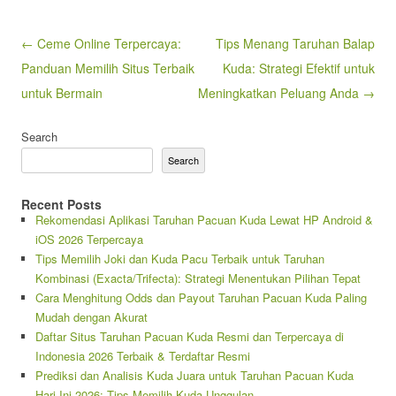
Post navigation
← Ceme Online Terpercaya:
Tips Menang Taruhan Balap
Panduan Memilih Situs Terbaik
Kuda: Strategi Efektif untuk
untuk Bermain
Meningkatkan Peluang Anda →
Search
Search
Recent Posts
Rekomendasi Aplikasi Taruhan Pacuan Kuda Lewat HP Android &
iOS 2026 Terpercaya
Tips Memilih Joki dan Kuda Pacu Terbaik untuk Taruhan
Kombinasi (Exacta/Trifecta): Strategi Menentukan Pilihan Tepat
Cara Menghitung Odds dan Payout Taruhan Pacuan Kuda Paling
Mudah dengan Akurat
Daftar Situs Taruhan Pacuan Kuda Resmi dan Terpercaya di
Indonesia 2026 Terbaik & Terdaftar Resmi
Prediksi dan Analisis Kuda Juara untuk Taruhan Pacuan Kuda
Hari Ini 2026: Tips Memilih Kuda Unggulan