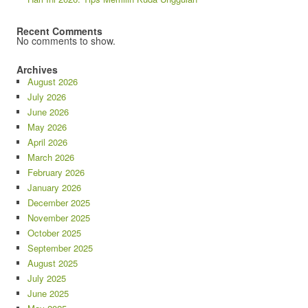
Recent Comments
No comments to show.
Archives
August 2026
July 2026
June 2026
May 2026
April 2026
March 2026
February 2026
January 2026
December 2025
November 2025
October 2025
September 2025
August 2025
July 2025
June 2025