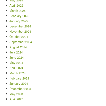
May 2025
April 2025
March 2025
February 2025
January 2025
December 2024
November 2024
October 2024
September 2024
August 2024
July 2024
June 2024
May 2024
April 2024
March 2024
February 2024
January 2024
December 2023
May 2023
April 2023