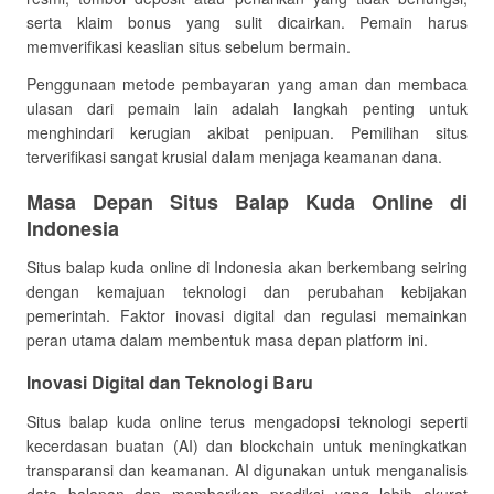
serta klaim bonus yang sulit dicairkan. Pemain harus
memverifikasi keaslian situs sebelum bermain.
Penggunaan metode pembayaran yang aman dan membaca
ulasan dari pemain lain adalah langkah penting untuk
menghindari kerugian akibat penipuan. Pemilihan situs
terverifikasi sangat krusial dalam menjaga keamanan dana.
Masa Depan Situs Balap Kuda Online di
Indonesia
Situs balap kuda online di Indonesia akan berkembang seiring
dengan kemajuan teknologi dan perubahan kebijakan
pemerintah. Faktor inovasi digital dan regulasi memainkan
peran utama dalam membentuk masa depan platform ini.
Inovasi Digital dan Teknologi Baru
Situs balap kuda online terus mengadopsi teknologi seperti
kecerdasan buatan (AI) dan blockchain untuk meningkatkan
transparansi dan keamanan. AI digunakan untuk menganalisis