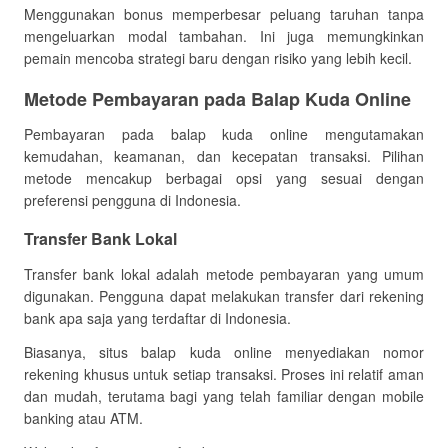
Menggunakan bonus memperbesar peluang taruhan tanpa
mengeluarkan modal tambahan. Ini juga memungkinkan
pemain mencoba strategi baru dengan risiko yang lebih kecil.
Metode Pembayaran pada Balap Kuda Online
Pembayaran pada balap kuda online mengutamakan
kemudahan, keamanan, dan kecepatan transaksi. Pilihan
metode mencakup berbagai opsi yang sesuai dengan
preferensi pengguna di Indonesia.
Transfer Bank Lokal
Transfer bank lokal adalah metode pembayaran yang umum
digunakan. Pengguna dapat melakukan transfer dari rekening
bank apa saja yang terdaftar di Indonesia.
Biasanya, situs balap kuda online menyediakan nomor
rekening khusus untuk setiap transaksi. Proses ini relatif aman
dan mudah, terutama bagi yang telah familiar dengan mobile
banking atau ATM.