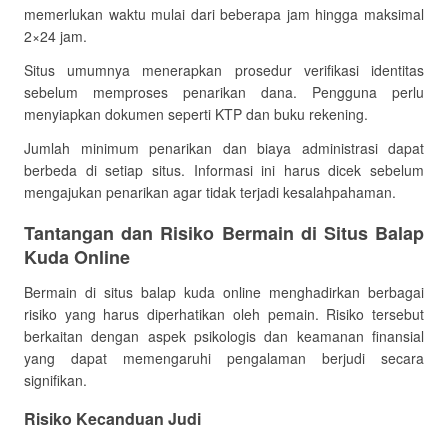
memerlukan waktu mulai dari beberapa jam hingga maksimal
2×24 jam.
Situs umumnya menerapkan prosedur verifikasi identitas
sebelum memproses penarikan dana. Pengguna perlu
menyiapkan dokumen seperti KTP dan buku rekening.
Jumlah minimum penarikan dan biaya administrasi dapat
berbeda di setiap situs. Informasi ini harus dicek sebelum
mengajukan penarikan agar tidak terjadi kesalahpahaman.
Tantangan dan Risiko Bermain di Situs Balap
Kuda Online
Bermain di situs balap kuda online menghadirkan berbagai
risiko yang harus diperhatikan oleh pemain. Risiko tersebut
berkaitan dengan aspek psikologis dan keamanan finansial
yang dapat memengaruhi pengalaman berjudi secara
signifikan.
Risiko Kecanduan Judi