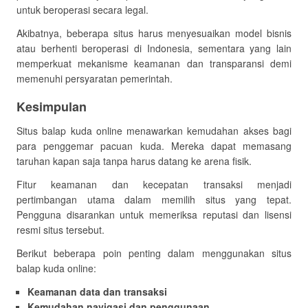
untuk beroperasi secara legal.
Akibatnya, beberapa situs harus menyesuaikan model bisnis
atau berhenti beroperasi di Indonesia, sementara yang lain
memperkuat mekanisme keamanan dan transparansi demi
memenuhi persyaratan pemerintah.
Kesimpulan
Situs balap kuda online menawarkan kemudahan akses bagi
para penggemar pacuan kuda. Mereka dapat memasang
taruhan kapan saja tanpa harus datang ke arena fisik.
Fitur keamanan dan kecepatan transaksi menjadi
pertimbangan utama dalam memilih situs yang tepat.
Pengguna disarankan untuk memeriksa reputasi dan lisensi
resmi situs tersebut.
Berikut beberapa poin penting dalam menggunakan situs
balap kuda online:
Keamanan data dan transaksi
Kemudahan navigasi dan penggunaan