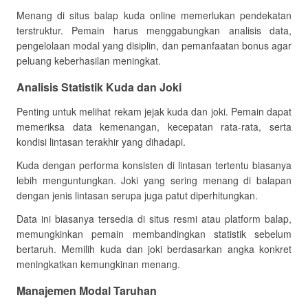
Menang di situs balap kuda online memerlukan pendekatan
terstruktur. Pemain harus menggabungkan analisis data,
pengelolaan modal yang disiplin, dan pemanfaatan bonus agar
peluang keberhasilan meningkat.
Analisis Statistik Kuda dan Joki
Penting untuk melihat rekam jejak kuda dan joki. Pemain dapat
memeriksa data kemenangan, kecepatan rata-rata, serta
kondisi lintasan terakhir yang dihadapi.
Kuda dengan performa konsisten di lintasan tertentu biasanya
lebih menguntungkan. Joki yang sering menang di balapan
dengan jenis lintasan serupa juga patut diperhitungkan.
Data ini biasanya tersedia di situs resmi atau platform balap,
memungkinkan pemain membandingkan statistik sebelum
bertaruh. Memilih kuda dan joki berdasarkan angka konkret
meningkatkan kemungkinan menang.
Manajemen Modal Taruhan