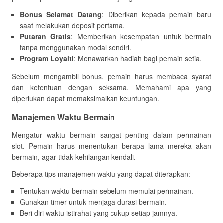
Bonus Selamat Datang
: Diberikan kepada pemain baru
saat melakukan deposit pertama.
Putaran Gratis
: Memberikan kesempatan untuk bermain
tanpa menggunakan modal sendiri.
Program Loyalti
: Menawarkan hadiah bagi pemain setia.
Sebelum mengambil bonus, pemain harus membaca syarat
dan ketentuan dengan seksama. Memahami apa yang
diperlukan dapat memaksimalkan keuntungan.
Manajemen Waktu Bermain
Mengatur waktu bermain sangat penting dalam permainan
slot. Pemain harus menentukan berapa lama mereka akan
bermain, agar tidak kehilangan kendali.
Beberapa tips manajemen waktu yang dapat diterapkan:
Tentukan waktu bermain sebelum memulai permainan.
Gunakan timer untuk menjaga durasi bermain.
Beri diri waktu istirahat yang cukup setiap jamnya.