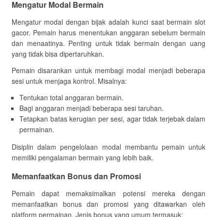
Mengatur Modal Bermain
Mengatur modal dengan bijak adalah kunci saat bermain slot
gacor. Pemain harus menentukan anggaran sebelum bermain
dan menaatinya. Penting untuk tidak bermain dengan uang
yang tidak bisa dipertaruhkan.
Pemain disarankan untuk membagi modal menjadi beberapa
sesi untuk menjaga kontrol. Misalnya:
Tentukan total anggaran bermain.
Bagi anggaran menjadi beberapa sesi taruhan.
Tetapkan batas kerugian per sesi, agar tidak terjebak dalam
permainan.
Disiplin dalam pengelolaan modal membantu pemain untuk
memiliki pengalaman bermain yang lebih baik.
Memanfaatkan Bonus dan Promosi
Pemain dapat memaksimalkan potensi mereka dengan
memanfaatkan bonus dan promosi yang ditawarkan oleh
platform permainan. Jenis bonus yang umum termasuk: