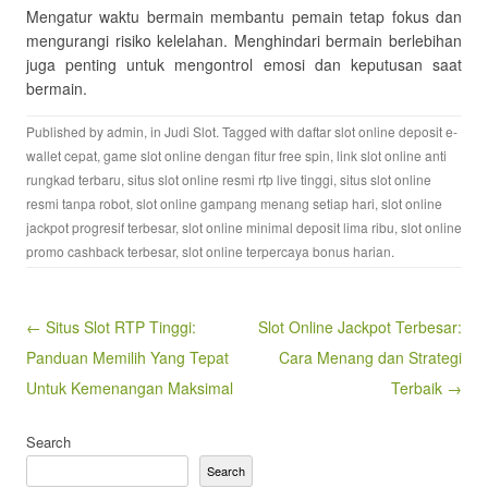
Mengatur waktu bermain membantu pemain tetap fokus dan
mengurangi risiko kelelahan. Menghindari bermain berlebihan
juga penting untuk mengontrol emosi dan keputusan saat
bermain.
Published by
admin
, in
Judi Slot
. Tagged with
daftar slot online deposit e-
wallet cepat
,
game slot online dengan fitur free spin
,
link slot online anti
rungkad terbaru
,
situs slot online resmi rtp live tinggi
,
situs slot online
resmi tanpa robot
,
slot online gampang menang setiap hari
,
slot online
jackpot progresif terbesar
,
slot online minimal deposit lima ribu
,
slot online
promo cashback terbesar
,
slot online terpercaya bonus harian
.
Post navigation
← Situs Slot RTP Tinggi:
Slot Online Jackpot Terbesar:
Panduan Memilih Yang Tepat
Cara Menang dan Strategi
Untuk Kemenangan Maksimal
Terbaik →
Search
Search