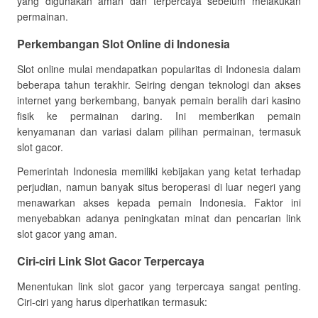
yang digunakan aman dan terpercaya sebelum melakukan
permainan.
Perkembangan Slot Online di Indonesia
Slot online mulai mendapatkan popularitas di Indonesia dalam
beberapa tahun terakhir. Seiring dengan teknologi dan akses
internet yang berkembang, banyak pemain beralih dari kasino
fisik ke permainan daring. Ini memberikan pemain
kenyamanan dan variasi dalam pilihan permainan, termasuk
slot gacor.
Pemerintah Indonesia memiliki kebijakan yang ketat terhadap
perjudian, namun banyak situs beroperasi di luar negeri yang
menawarkan akses kepada pemain Indonesia. Faktor ini
menyebabkan adanya peningkatan minat dan pencarian link
slot gacor yang aman.
Ciri-ciri Link Slot Gacor Terpercaya
Menentukan link slot gacor yang terpercaya sangat penting.
Ciri-ciri yang harus diperhatikan termasuk: