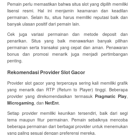
Pemain perlu memastikan bahwa situs slot yang dipilih memiliki
lisensi resmi. Hal ini menjamin keamanan dan keadilan
permainan. Selain itu, situs harus memiliki reputasi baik dan
banyak ulasan positif dari pemain lain.
Cek juga variasi permainan dan metode deposit dan
penarikan. Situs yang baik menawarkan banyak pilihan
permainan serta transaksi yang cepat dan aman. Penawaran
bonus dan promosi menarik juga menjadi pertimbangan
penting.
Rekomendasi Provider Slot Gacor
Provider slot gacor yang terpercaya sering kali memiliki grafik
yang menarik dan RTP (Return to Player) tinggi. Beberapa
provider yang direkomendasikan termasuk
Pragmatic Play
,
Microgaming
, dan
NetEnt
.
Setiap provider memiliki keunikan tersendiri, baik dari segi
tema maupun fitur permainan. Pemain sebaiknya mencoba
beberapa permainan dari berbagai provider untuk menemukan
yang paling sesuai dengan preferensi mereka.