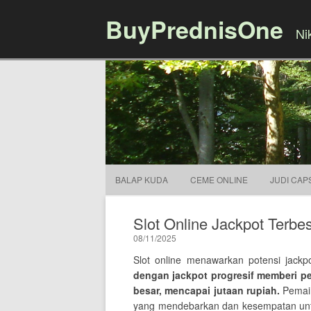
BuyPrednisOne
Ni
BALAP KUDA
CEME ONLINE
JUDI CAP
Slot Online Jackpot Terbe
08/11/2025
Slot online menawarkan potensi jack
dengan jackpot progresif memberi 
besar, mencapai jutaan rupiah.
Pemain
yang mendebarkan dan kesempatan untu