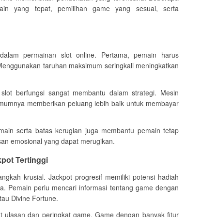
main yang tepat, pemilihan game yang sesuai, serta
g dalam permainan slot online. Pertama, pemain harus
. Menggunakan taruhan maksimum seringkali meningkatkan
lot berfungsi sangat membantu dalam strategi. Mesin
 umumnya memberikan peluang lebih baik untuk membayar
main serta batas kerugian juga membantu pemain tetap
usan emosional yang dapat merugikan.
pot Tertinggi
ngkah krusial. Jackpot progresif memiliki potensi hadiah
asa. Pemain perlu mencari informasi tentang game dengan
tau Divine Fortune.
at ulasan dan peringkat game. Game dengan banyak fitur