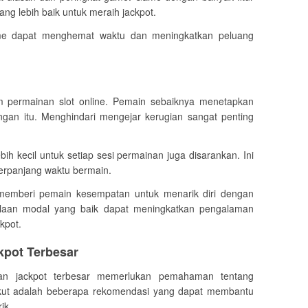
ng lebih baik untuk meraih jackpot.
ame dapat menghemat waktu dan meningkatkan peluang
m permainan slot online. Pemain sebaiknya menetapkan
ngan itu. Menghindari mengejar kerugian sangat penting
h kecil untuk setiap sesi permainan juga disarankan. Ini
rpanjang waktu bermain.
emberi pemain kesempatan untuk menarik diri dengan
olaan modal yang baik dapat meningkatkan pengalaman
kpot.
kpot Terbesar
gan jackpot terbesar memerlukan pemahaman tentang
ikut adalah beberapa rekomendasi yang dapat membantu
ik.