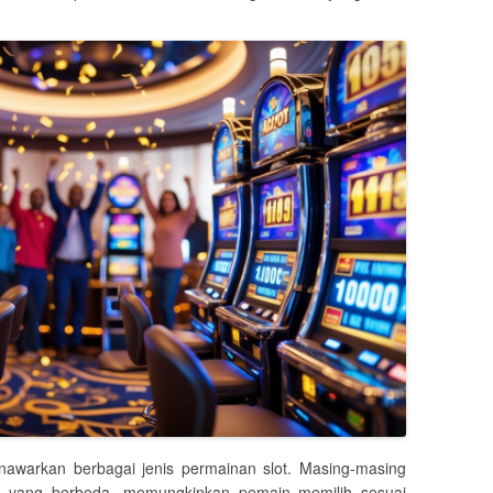
enawarkan berbagai jenis permainan slot. Masing-masing
uang yang berbeda, memungkinkan pemain memilih sesuai