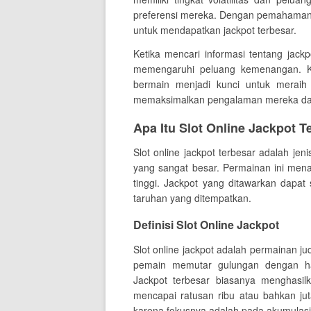
preferensi mereka. Dengan pemahaman 
untuk mendapatkan jackpot terbesar.
Ketika mencari informasi tentang jackp
memengaruhi peluang kemenangan. Kua
bermain menjadi kunci untuk merai
memaksimalkan pengalaman mereka dala
Apa Itu Slot Online Jackpot T
Slot online jackpot terbesar adalah je
yang sangat besar. Permainan ini men
tinggi. Jackpot yang ditawarkan dapat
taruhan yang ditempatkan.
Definisi Slot Online Jackpot
Slot online jackpot adalah permainan jud
pemain memutar gulungan dengan ha
Jackpot terbesar biasanya menghasil
mencapai ratusan ribu atau bahkan juta
karena fokusnya adalah pada akumulasi