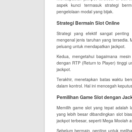
aspek kunci termasuk strategi ber
pengelolaan modal yang bijak.
Strategi Bermain Slot Online
Strategi yang efektif sangat pentin
mengenal jenis taruhan yang tersedia
peluang untuk mendapatkan jackpot.
Kedua, mengetahui bagaimana mesin s
dengan RTP (Return to Player) tinggi
jackpot.
Terakhir, menetapkan batas waktu ber
dalam kontrol. Hal ini mencegah keput
Pemilihan Game Slot dengan Jack
Memilih game slot yang tepat adalah la
yang lebih besar dibandingkan slot bi
jackpot terbesar, seperti Mega Moolah a
Sebelum bermain, penting untuk melih