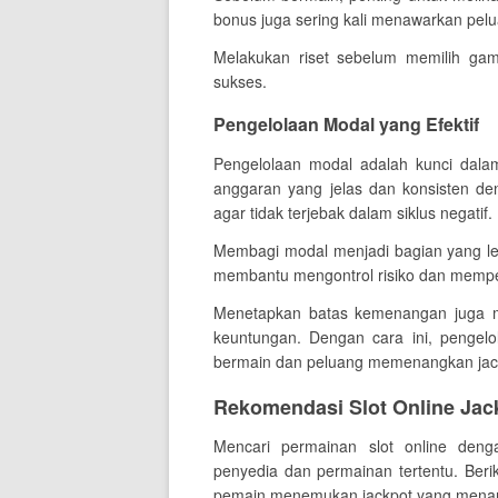
bonus juga sering kali menawarkan pelua
Melakukan riset sebelum memilih g
sukses.
Pengelolaan Modal yang Efektif
Pengelolaan modal adalah kunci dala
anggaran yang jelas dan konsisten de
agar tidak terjebak dalam siklus negatif.
Membagi modal menjadi bagian yang lebi
membantu mengontrol risiko dan mempe
Menetapkan batas kemenangan juga m
keuntungan. Dengan cara ini, pengel
bermain dan peluang memenangkan jac
Rekomendasi Slot Online Jac
Mencari permainan slot online den
penyedia dan permainan tertentu. Ber
pemain menemukan jackpot yang menar