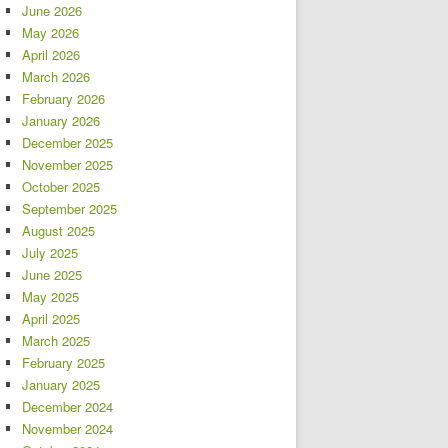
June 2026
May 2026
April 2026
March 2026
February 2026
January 2026
December 2025
November 2025
October 2025
September 2025
August 2025
July 2025
June 2025
May 2025
April 2025
March 2025
February 2025
January 2025
December 2024
November 2024