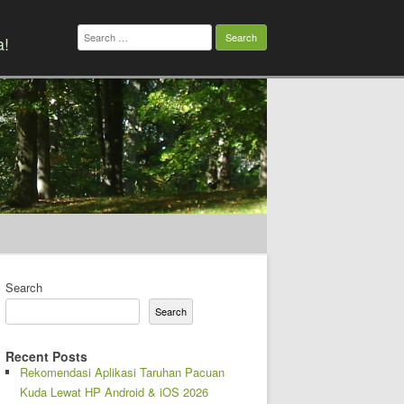
Search
a!
for:
Search
Search
Recent Posts
Rekomendasi Aplikasi Taruhan Pacuan
Kuda Lewat HP Android & iOS 2026