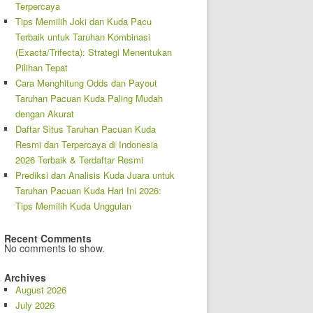
Terpercaya
Tips Memilih Joki dan Kuda Pacu
Terbaik untuk Taruhan Kombinasi
(Exacta/Trifecta): Strategi Menentukan
Pilihan Tepat
Cara Menghitung Odds dan Payout
Taruhan Pacuan Kuda Paling Mudah
dengan Akurat
Daftar Situs Taruhan Pacuan Kuda
Resmi dan Terpercaya di Indonesia
2026 Terbaik & Terdaftar Resmi
Prediksi dan Analisis Kuda Juara untuk
Taruhan Pacuan Kuda Hari Ini 2026:
Tips Memilih Kuda Unggulan
Recent Comments
No comments to show.
Archives
August 2026
July 2026