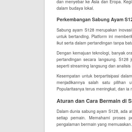
dan menyebar ke Asia dan Eropa. Kegia
dalam budaya lokal.
Perkembangan Sabung Ayam S1
Sabung ayam S128 merupakan inovasi 
untuk bertanding. Platform ini membe
ikut serta dalam pertandingan tanpa bat
Dengan kemajuan teknologi, banyak oran
pertandingan secara langsung. S128 j
seperti streaming langsung dan analisis s
Kesempatan untuk berpartisipasi dala
menjadikannya salah satu pilihan 
Popularitasnya terus meningkat, dan ia
Aturan dan Cara Bermain di 
Dalam dunia sabung ayam S128, ada at
setiap pemain. Memahami proses pen
pengalaman bermain yang memuaskan.