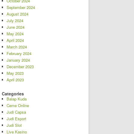
October 2024
September 2024
August 2024
July 2024
June 2024
May 2024
April 2024
March 2024
February 2024
January 2024
December 2023
May 2023
April 2023
Categories
Balap Kuda
Ceme Online
Judi Capsa
Judi Esport
Judi Slot
Live Kasino