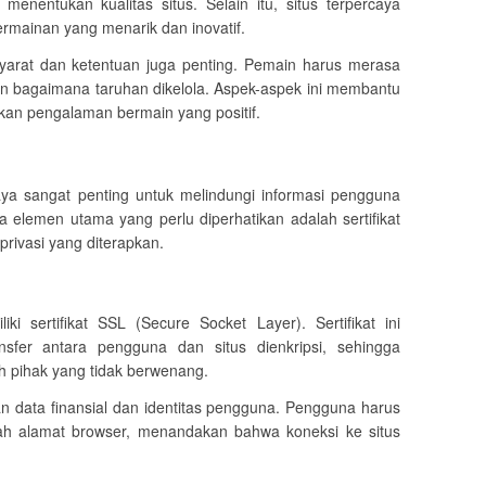
enentukan kualitas situs. Selain itu, situs terpercaya
mainan yang menarik dan inovatif.
 syarat dan ketentuan juga penting. Pemain harus merasa
n bagaimana taruhan dikelola. Aspek-aspek ini membantu
n pengalaman bermain yang positif.
a sangat penting untuk melindungi informasi pengguna
a elemen utama yang perlu diperhatikan adalah sertifikat
privasi yang diterapkan.
ki sertifikat SSL (Secure Socket Layer). Sertifikat ini
sfer antara pengguna dan situs dienkripsi, sehingga
eh pihak yang tidak berwenang.
 data finansial dan identitas pengguna. Pengguna harus
ah alamat browser, menandakan bahwa koneksi ke situs