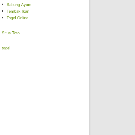
Sabung Ayam
Tembak Ikan
Togel Online
Situs Toto
togel