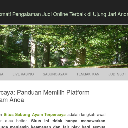
kmati Pengalaman Judi Online Terbaik di Ujung Jari And
Skip to content
SA
LIVE KASINO
SABUNG AYAM
TEMBAK IKAN
JUDI SLOT
caya: Panduan Memilih Platform
yam Anda
an
Situs Sabung Ayam Terpercaya
adalah langkah awal
ar atau bettor.
Situs ini tidak hanya menawarkan
 juga menjamin keamanan dan fair play bagi semua