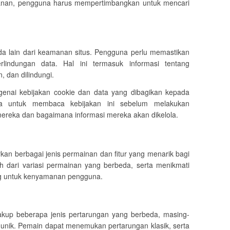
keamanan, pengguna harus mempertimbangkan untuk mencari
nda lain dari keamanan situs. Pengguna perlu memastikan
lindungan data. Hal ini termasuk informasi tentang
 dan dilindungi.
genai kebijakan cookie dan data yang dibagikan kepada
na untuk membaca kebijakan ini sebelum melakukan
ereka dan bagaimana informasi mereka akan dikelola.
an berbagai jenis permainan dan fitur yang menarik bagi
 dari variasi permainan yang berbeda, serta menikmati
ng untuk kenyamanan pengguna.
kup beberapa jenis pertarungan yang berbeda, masing-
unik. Pemain dapat menemukan pertarungan klasik, serta