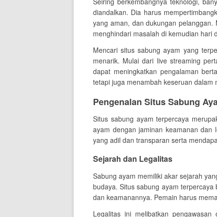
Seiring berkembangnya teknologi, bany
diandalkan. Dia harus mempertimbang
yang aman, dan dukungan pelanggan. 
menghindari masalah di kemudian hari 
Mencari situs sabung ayam yang terpe
menarik. Mulai dari live streaming pe
dapat meningkatkan pengalaman berta
tetapi juga menambah keseruan dalam me
Pengenalan Situs Sabung Ay
Situs sabung ayam terpercaya merupa
ayam dengan jaminan keamanan dan le
yang adil dan transparan serta mendap
Sejarah dan Legalitas
Sabung ayam memiliki akar sejarah yang
budaya. Situs sabung ayam terpercaya b
dan keamanannya. Pemain harus memastik
Legalitas ini melibatkan pengawasan d