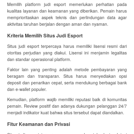
Memilih platform judi esport memerlukan perhatian pada
kualitas layanan dan keamanan yang diberikan. Pemain harus
memprioritaskan aspek teknis dan perlindungan data agar
aktivitas taruhan berjalan dengan aman dan nyaman.
Kriteria Memilih Situs Judi Esport
Situs judi esport terpercaya harus memiliki lisensi resmi dari
otoritas perjudian yang diakui. Lisensi ini menjamin legalitas
dan standar operasional platform.
Faktor lain yang penting adalah metode pembayaran yang
beragam dan transparan. Situs harus menyediakan opsi
deposit dan penarikan cepat, serta mendukung berbagai bank
dan e-wallet populer.
Kemudian, platform wajib memiliki reputasi baik di komunitas
pemain. Review positif dan adanya dukungan pelanggan 24/7
menjadi indikator kuat bahwa situs tersebut dapat diandalkan.
Fitur Keamanan dan Privasi