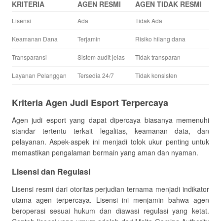
KRITERIA
AGEN RESMI
AGEN TIDAK RESMI
Lisensi
Ada
Tidak Ada
Keamanan Dana
Terjamin
Risiko hilang dana
Transparansi
Sistem audit jelas
Tidak transparan
Layanan Pelanggan
Tersedia 24/7
Tidak konsisten
Kriteria Agen Judi Esport Terpercaya
Agen judi esport yang dapat dipercaya biasanya memenuhi
standar tertentu terkait legalitas, keamanan data, dan
pelayanan. Aspek-aspek ini menjadi tolok ukur penting untuk
memastikan pengalaman bermain yang aman dan nyaman.
Lisensi dan Regulasi
Lisensi resmi dari otoritas perjudian ternama menjadi indikator
utama agen terpercaya. Lisensi ini menjamin bahwa agen
beroperasi sesuai hukum dan diawasi regulasi yang ketat.