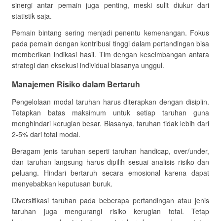
sinergi antar pemain juga penting, meski sulit diukur dari
statistik saja.
Pemain bintang sering menjadi penentu kemenangan. Fokus
pada pemain dengan kontribusi tinggi dalam pertandingan bisa
memberikan indikasi hasil. Tim dengan keseimbangan antara
strategi dan eksekusi individual biasanya unggul.
Manajemen Risiko dalam Bertaruh
Pengelolaan modal taruhan harus diterapkan dengan disiplin.
Tetapkan batas maksimum untuk setiap taruhan guna
menghindari kerugian besar. Biasanya, taruhan tidak lebih dari
2-5% dari total modal.
Beragam jenis taruhan seperti taruhan handicap, over/under,
dan taruhan langsung harus dipilih sesuai analisis risiko dan
peluang. Hindari bertaruh secara emosional karena dapat
menyebabkan keputusan buruk.
Diversifikasi taruhan pada beberapa pertandingan atau jenis
taruhan juga mengurangi risiko kerugian total. Tetap