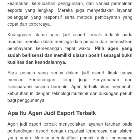
keamanan, kemudahan penggunaan, dan variasi permainan
esports yang lengkap. Mereka juga menyediakan layanan
pelanggan yang responsif serta metode pembayaran yang
cepat dan terpercaya.
Keunggulan utama agen judi esport terbaik terletak pada
reputasi mereka dalam menjaga data pemain dan memastikan
pembayaran kemenangan tepat waktu.
Pilih agen yang
sudah berlisensi dan memiliki ulasan positif sebagai bukti
kualitas dan keandalannya.
Para pemain yang serius dalam judi esport tidak hanya
mencari kemenangan, tetapi juga kenyamanan dan
transparansi selama bermain. Agen terbaik akan memenuhi
kebutuhan ini dengan teknologi mutakhir dan dukungan penuh
bagi penggunanya.
Apa Itu Agen Judi Esport Terbaik
Agen judi esport terbaik menyediakan layanan taruhan pada
pertandingan esport dengan reputasi terpercaya dan sistem
yang aman. Mereka memfasilitasi pemain untuk memasang