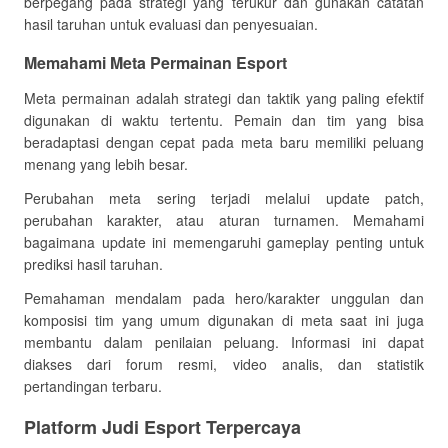
berpegang pada strategi yang terukur dan gunakan catatan
hasil taruhan untuk evaluasi dan penyesuaian.
Memahami Meta Permainan Esport
Meta permainan adalah strategi dan taktik yang paling efektif
digunakan di waktu tertentu. Pemain dan tim yang bisa
beradaptasi dengan cepat pada meta baru memiliki peluang
menang yang lebih besar.
Perubahan meta sering terjadi melalui update patch,
perubahan karakter, atau aturan turnamen. Memahami
bagaimana update ini memengaruhi gameplay penting untuk
prediksi hasil taruhan.
Pemahaman mendalam pada hero/karakter unggulan dan
komposisi tim yang umum digunakan di meta saat ini juga
membantu dalam penilaian peluang. Informasi ini dapat
diakses dari forum resmi, video analis, dan statistik
pertandingan terbaru.
Platform Judi Esport Terpercaya