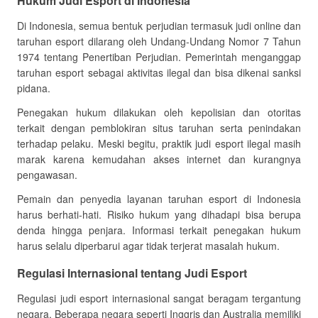
Hukum Judi Esport di Indonesia
Di Indonesia, semua bentuk perjudian termasuk judi online dan
taruhan esport dilarang oleh Undang-Undang Nomor 7 Tahun
1974 tentang Penertiban Perjudian. Pemerintah menganggap
taruhan esport sebagai aktivitas ilegal dan bisa dikenai sanksi
pidana.
Penegakan hukum dilakukan oleh kepolisian dan otoritas
terkait dengan pemblokiran situs taruhan serta penindakan
terhadap pelaku. Meski begitu, praktik judi esport ilegal masih
marak karena kemudahan akses internet dan kurangnya
pengawasan.
Pemain dan penyedia layanan taruhan esport di Indonesia
harus berhati-hati. Risiko hukum yang dihadapi bisa berupa
denda hingga penjara. Informasi terkait penegakan hukum
harus selalu diperbarui agar tidak terjerat masalah hukum.
Regulasi Internasional tentang Judi Esport
Regulasi judi esport internasional sangat beragam tergantung
negara. Beberapa negara seperti Inggris dan Australia memiliki