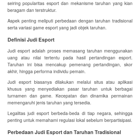
seiring popularitas esport dan mekanisme taruhan yang kian
beragam dan terstruktur.
Aspek penting meliputi perbedaan dengan taruhan tradisional
serta variasi game esport yang jadi objek taruhan.
Definisi Judi Esport
Judi esport adalah proses memasang taruhan menggunakan
uang atau nilai tertentu pada hasil pertandingan esport.
Taruhan ini bisa mencakup pemenang pertandingan, skor
akhir, hingga performa individu pemain.
Judi esport biasanya dilakukan melalui situs atau aplikasi
khusus yang menyediakan pasar taruhan untuk berbagai
turnamen dan game. Kecepatan dan dinamika permainan
memengaruhi jenis taruhan yang tersedia.
Legalitas judi esport berbeda-beda di tiap negara, sehingga
penting untuk memahami regulasi lokal sebelum berpartisipasi.
Perbedaan Judi Esport dan Taruhan Tradisional