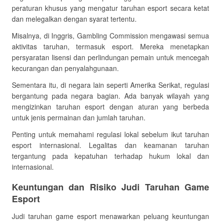
peraturan khusus yang mengatur taruhan esport secara ketat
dan melegalkan dengan syarat tertentu.
Misalnya, di Inggris, Gambling Commission mengawasi semua
aktivitas taruhan, termasuk esport. Mereka menetapkan
persyaratan lisensi dan perlindungan pemain untuk mencegah
kecurangan dan penyalahgunaan.
Sementara itu, di negara lain seperti Amerika Serikat, regulasi
bergantung pada negara bagian. Ada banyak wilayah yang
mengizinkan taruhan esport dengan aturan yang berbeda
untuk jenis permainan dan jumlah taruhan.
Penting untuk memahami regulasi lokal sebelum ikut taruhan
esport internasional. Legalitas dan keamanan taruhan
tergantung pada kepatuhan terhadap hukum lokal dan
internasional.
Keuntungan dan Risiko Judi Taruhan Game
Esport
Judi taruhan game esport menawarkan peluang keuntungan