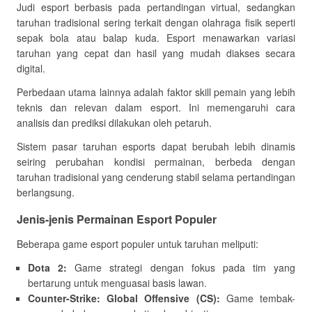
Judi esport berbasis pada pertandingan virtual, sedangkan
taruhan tradisional sering terkait dengan olahraga fisik seperti
sepak bola atau balap kuda. Esport menawarkan variasi
taruhan yang cepat dan hasil yang mudah diakses secara
digital.
Perbedaan utama lainnya adalah faktor skill pemain yang lebih
teknis dan relevan dalam esport. Ini memengaruhi cara
analisis dan prediksi dilakukan oleh petaruh.
Sistem pasar taruhan esports dapat berubah lebih dinamis
seiring perubahan kondisi permainan, berbeda dengan
taruhan tradisional yang cenderung stabil selama pertandingan
berlangsung.
Jenis-jenis Permainan Esport Populer
Beberapa game esport populer untuk taruhan meliputi:
Dota 2:
Game strategi dengan fokus pada tim yang
bertarung untuk menguasai basis lawan.
Counter-Strike: Global Offensive (CS):
Game tembak-