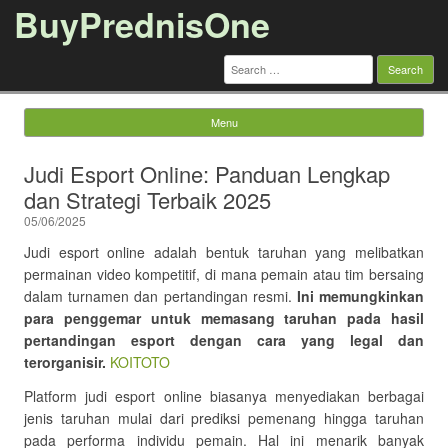
BuyPrednisOne
Search
for:
Menu
Skip to content
Judi Esport Online: Panduan Lengkap
dan Strategi Terbaik 2025
05/06/2025
Judi esport online adalah bentuk taruhan yang melibatkan
permainan video kompetitif, di mana pemain atau tim bersaing
dalam turnamen dan pertandingan resmi.
Ini memungkinkan
para penggemar untuk memasang taruhan pada hasil
pertandingan esport dengan cara yang legal dan
terorganisir.
KOITOTO
Platform judi esport online biasanya menyediakan berbagai
jenis taruhan mulai dari prediksi pemenang hingga taruhan
pada performa individu pemain. Hal ini menarik banyak