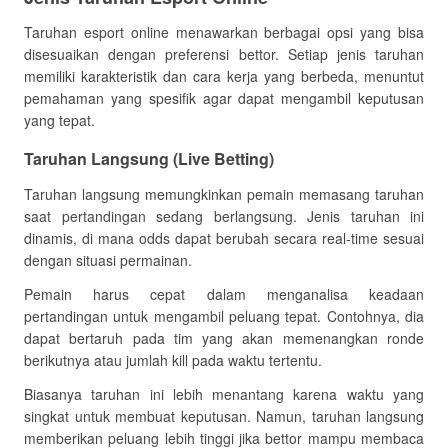
Taruhan esport online menawarkan berbagai opsi yang bisa
disesuaikan dengan preferensi bettor. Setiap jenis taruhan
memiliki karakteristik dan cara kerja yang berbeda, menuntut
pemahaman yang spesifik agar dapat mengambil keputusan
yang tepat.
Taruhan Langsung (Live Betting)
Taruhan langsung memungkinkan pemain memasang taruhan
saat pertandingan sedang berlangsung. Jenis taruhan ini
dinamis, di mana odds dapat berubah secara real-time sesuai
dengan situasi permainan.
Pemain harus cepat dalam menganalisa keadaan
pertandingan untuk mengambil peluang tepat. Contohnya, dia
dapat bertaruh pada tim yang akan memenangkan ronde
berikutnya atau jumlah kill pada waktu tertentu.
Biasanya taruhan ini lebih menantang karena waktu yang
singkat untuk membuat keputusan. Namun, taruhan langsung
memberikan peluang lebih tinggi jika bettor mampu membaca