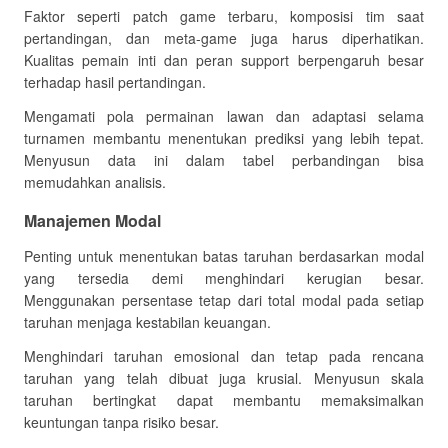
Faktor seperti patch game terbaru, komposisi tim saat
pertandingan, dan meta-game juga harus diperhatikan.
Kualitas pemain inti dan peran support berpengaruh besar
terhadap hasil pertandingan.
Mengamati pola permainan lawan dan adaptasi selama
turnamen membantu menentukan prediksi yang lebih tepat.
Menyusun data ini dalam tabel perbandingan bisa
memudahkan analisis.
Manajemen Modal
Penting untuk menentukan batas taruhan berdasarkan modal
yang tersedia demi menghindari kerugian besar.
Menggunakan persentase tetap dari total modal pada setiap
taruhan menjaga kestabilan keuangan.
Menghindari taruhan emosional dan tetap pada rencana
taruhan yang telah dibuat juga krusial. Menyusun skala
taruhan bertingkat dapat membantu memaksimalkan
keuntungan tanpa risiko besar.