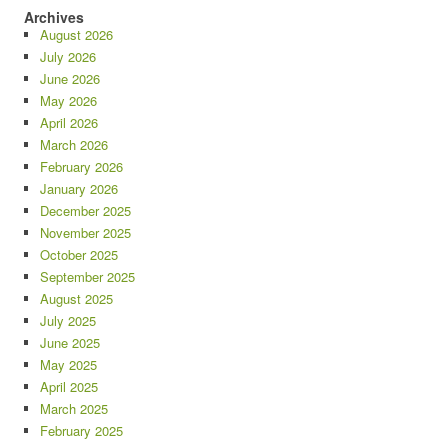
Archives
August 2026
July 2026
June 2026
May 2026
April 2026
March 2026
February 2026
January 2026
December 2025
November 2025
October 2025
September 2025
August 2025
July 2025
June 2025
May 2025
April 2025
March 2025
February 2025