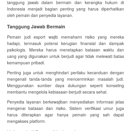
tanggung jawab dalam bermain dan kerangka hukum di
Indonesia menjadi bagian penting yang harus diperhatikan
oleh pemain dan penyedia layanan.
Tanggung Jawab Bermain
Pemain judi esport wajib memahami risiko yang mereka
hadapi, termasuk potensi kerugian finansial dan dampak
psikologis. Mereka harus menetapkan batasan waktu dan
uang yang digunakan untuk berjudi agar tidak melewati batas
kemampuan pribadi.
Penting juga untuk menghindari perilaku kecanduan dengan
mengenali tanda-tanda yang mencerminkan masalah judi.
Menggunakan sumber daya dukungan seperti konseling
membantu mengelola kebiasaan berjudi secara sehat.
Penyedia layanan berkewajiban menyediakan informasi jelas
mengenai batasan dan risiko. Sistem verifikasi umur juga
harus diterapkan agar hanya pemain yang sah dapat
mengakses platform.