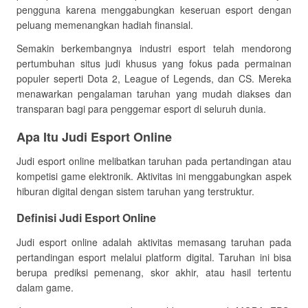
pengguna karena menggabungkan keseruan esport dengan
peluang memenangkan hadiah finansial.
Semakin berkembangnya industri esport telah mendorong
pertumbuhan situs judi khusus yang fokus pada permainan
populer seperti Dota 2, League of Legends, dan CS. Mereka
menawarkan pengalaman taruhan yang mudah diakses dan
transparan bagi para penggemar esport di seluruh dunia.
Apa Itu Judi Esport Online
Judi esport online melibatkan taruhan pada pertandingan atau
kompetisi game elektronik. Aktivitas ini menggabungkan aspek
hiburan digital dengan sistem taruhan yang terstruktur.
Definisi Judi Esport Online
Judi esport online adalah aktivitas memasang taruhan pada
pertandingan esport melalui platform digital. Taruhan ini bisa
berupa prediksi pemenang, skor akhir, atau hasil tertentu
dalam game.