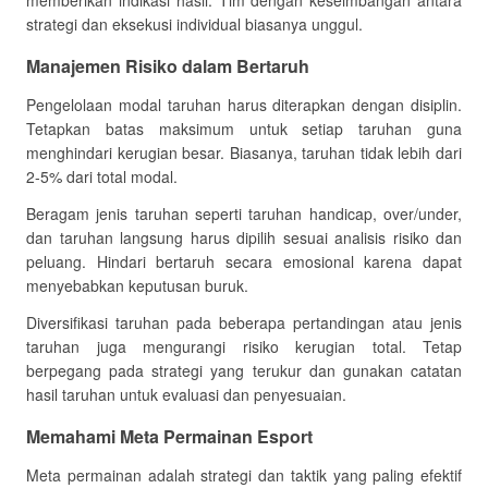
memberikan indikasi hasil. Tim dengan keseimbangan antara
strategi dan eksekusi individual biasanya unggul.
Manajemen Risiko dalam Bertaruh
Pengelolaan modal taruhan harus diterapkan dengan disiplin.
Tetapkan batas maksimum untuk setiap taruhan guna
menghindari kerugian besar. Biasanya, taruhan tidak lebih dari
2-5% dari total modal.
Beragam jenis taruhan seperti taruhan handicap, over/under,
dan taruhan langsung harus dipilih sesuai analisis risiko dan
peluang. Hindari bertaruh secara emosional karena dapat
menyebabkan keputusan buruk.
Diversifikasi taruhan pada beberapa pertandingan atau jenis
taruhan juga mengurangi risiko kerugian total. Tetap
berpegang pada strategi yang terukur dan gunakan catatan
hasil taruhan untuk evaluasi dan penyesuaian.
Memahami Meta Permainan Esport
Meta permainan adalah strategi dan taktik yang paling efektif