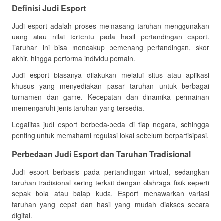
Definisi Judi Esport
Judi esport adalah proses memasang taruhan menggunakan
uang atau nilai tertentu pada hasil pertandingan esport.
Taruhan ini bisa mencakup pemenang pertandingan, skor
akhir, hingga performa individu pemain.
Judi esport biasanya dilakukan melalui situs atau aplikasi
khusus yang menyediakan pasar taruhan untuk berbagai
turnamen dan game. Kecepatan dan dinamika permainan
memengaruhi jenis taruhan yang tersedia.
Legalitas judi esport berbeda-beda di tiap negara, sehingga
penting untuk memahami regulasi lokal sebelum berpartisipasi.
Perbedaan Judi Esport dan Taruhan Tradisional
Judi esport berbasis pada pertandingan virtual, sedangkan
taruhan tradisional sering terkait dengan olahraga fisik seperti
sepak bola atau balap kuda. Esport menawarkan variasi
taruhan yang cepat dan hasil yang mudah diakses secara
digital.