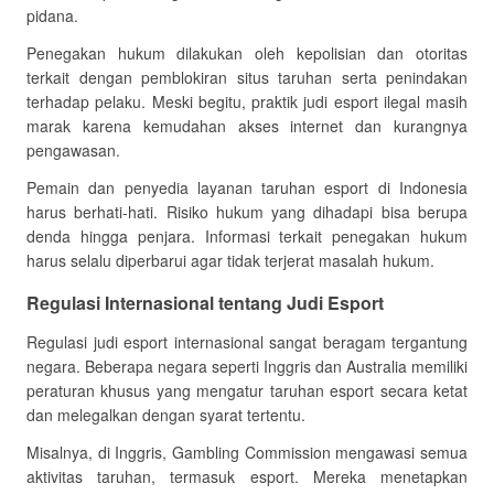
pidana.
Penegakan hukum dilakukan oleh kepolisian dan otoritas
terkait dengan pemblokiran situs taruhan serta penindakan
terhadap pelaku. Meski begitu, praktik judi esport ilegal masih
marak karena kemudahan akses internet dan kurangnya
pengawasan.
Pemain dan penyedia layanan taruhan esport di Indonesia
harus berhati-hati. Risiko hukum yang dihadapi bisa berupa
denda hingga penjara. Informasi terkait penegakan hukum
harus selalu diperbarui agar tidak terjerat masalah hukum.
Regulasi Internasional tentang Judi Esport
Regulasi judi esport internasional sangat beragam tergantung
negara. Beberapa negara seperti Inggris dan Australia memiliki
peraturan khusus yang mengatur taruhan esport secara ketat
dan melegalkan dengan syarat tertentu.
Misalnya, di Inggris, Gambling Commission mengawasi semua
aktivitas taruhan, termasuk esport. Mereka menetapkan