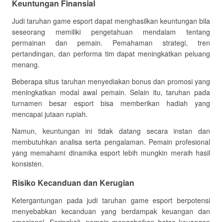
Keuntungan Finansial
Judi taruhan game esport dapat menghasilkan keuntungan bila
seseorang memiliki pengetahuan mendalam tentang
permainan dan pemain. Pemahaman strategi, tren
pertandingan, dan performa tim dapat meningkatkan peluang
menang.
Beberapa situs taruhan menyediakan bonus dan promosi yang
meningkatkan modal awal pemain. Selain itu, taruhan pada
turnamen besar esport bisa memberikan hadiah yang
mencapai jutaan rupiah.
Namun, keuntungan ini tidak datang secara instan dan
membutuhkan analisa serta pengalaman. Pemain profesional
yang memahami dinamika esport lebih mungkin meraih hasil
konsisten.
Risiko Kecanduan dan Kerugian
Ketergantungan pada judi taruhan game esport berpotensi
menyebabkan kecanduan yang berdampak keuangan dan