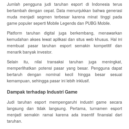
Jumlah pengguna judi taruhan esport di Indonesia terus
bertambah dengan cepat. Data menunjukkan bahwa generasi
muda menjadi segmen terbesar karena minat tinggi pada
game populer seperti Mobile Legends dan PUBG Mobile.
Platform taruhan digital juga berkembang, menawarkan
kemudahan akses lewat aplikasi dan situs web khusus. Hal ini
membuat pasar taruhan esport semakin kompetitif dan
menarik banyak investor.
Selain itu, nilai transaksi taruhan juga meningkat,
memperlihatkan potensi pasar yang besar. Pengguna dapat
bertaruh dengan nominal kecil hingga besar sesuai
kemampuan, sehingga pasar ini lebih inklusif.
Dampak terhadap Industri Game
Judi taruhan esport mempengaruhi industri game secara
langsung dan tidak langsung. Pertama, turnamen esport
menjadi semakin ramai karena ada insentif finansial dari
taruhan.