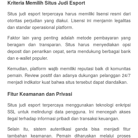
Kriteria Memilih Situs Judi Esport
Situs judi esport terpercaya harus memiliki lisensi resmi dari
otoritas perjudian yang diakui. Lisensi ini menjamin legalitas
dan standar operasional platform.
Faktor lain yang penting adalah metode pembayaran yang
beragam dan transparan. Situs harus menyediakan opsi
deposit dan penarikan cepat, serta mendukung berbagai bank
dan e-wallet populer.
Kemudian, platform wajib memiliki reputasi baik di komunitas
pemain. Review positif dan adanya dukungan pelanggan 24/7
menjadi indikator kuat bahwa situs tersebut dapat diandalkan.
Fitur Keamanan dan Privasi
Situs judi esport terpercaya menggunakan teknologi enkripsi
SSL untuk melindungi data pengguna. Ini mencegah akses
ilegal terhadap informasi pribadi dan transaksi keuangan.
Selain itu, sistem autentikasi ganda bisa menjadi fitur
tambahan keamanan. Pemain diharuskan melalui proses