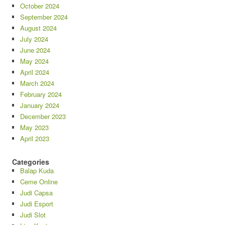
October 2024
September 2024
August 2024
July 2024
June 2024
May 2024
April 2024
March 2024
February 2024
January 2024
December 2023
May 2023
April 2023
Categories
Balap Kuda
Ceme Online
Judi Capsa
Judi Esport
Judi Slot