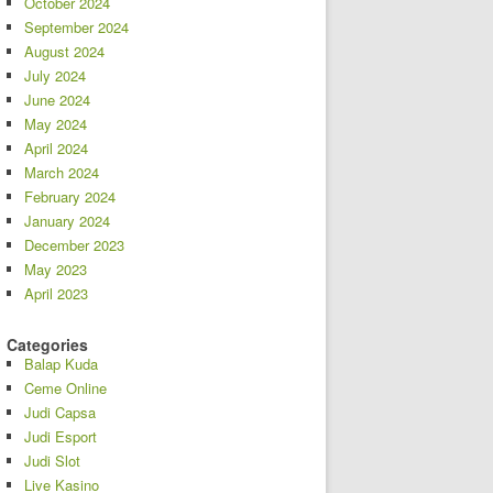
October 2024
September 2024
August 2024
July 2024
June 2024
May 2024
April 2024
March 2024
February 2024
January 2024
December 2023
May 2023
April 2023
Categories
Balap Kuda
Ceme Online
Judi Capsa
Judi Esport
Judi Slot
Live Kasino