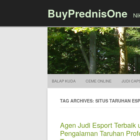
BuyPrednisOne
Ni
BALAP KUDA
CEME ONLINE
JUDI CAP
TAG ARCHIVES: SITUS TARUHAN ES
Agen Judi Esport Terbaik 
Pengalaman Taruhan Profe