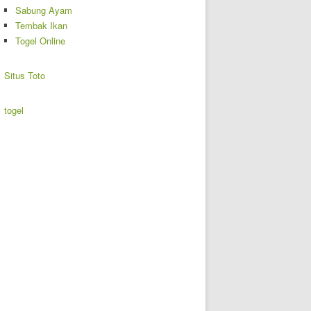
Sabung Ayam
Tembak Ikan
Togel Online
Situs Toto
togel