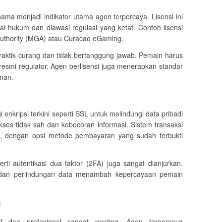
rnama menjadi indikator utama agen terpercaya. Lisensi ini
 hukum dan diawasi regulasi yang ketat. Contoh lisensi
uthority (MGA) atau Curacao eGaming.
raktik curang dan tidak bertanggung jawab. Pemain harus
 resmi regulator. Agen berlisensi juga menerapkan standar
inan.
nkripsi terkini seperti SSL untuk melindungi data pribadi
es tidak sah dan kebocoran informasi. Sistem transaksi
s, dengan opsi metode pembayaran yang sudah terbukti
ti autentikasi dua faktor (2FA) juga sangat dianjurkan.
si dan perlindungan data menambah kepercayaan pemain
l
f dan profesional sangat penting. Agen terpercaya