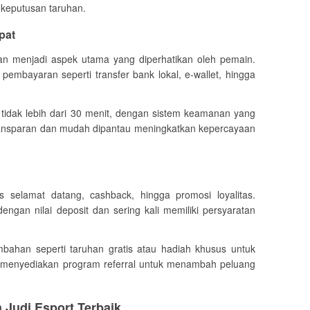
keputusan taruhan.
pat
an menjadi aspek utama yang diperhatikan oleh pemain.
mbayaran seperti transfer bank lokal, e-wallet, hingga
tidak lebih dari 30 menit, dengan sistem keamanan yang
transparan dan mudah dipantau meningkatkan kepercayaan
 selamat datang, cashback, hingga promosi loyalitas.
ngan nilai deposit dan sering kali memiliki persyaratan
mbahan seperti taruhan gratis atau hadiah khusus untuk
a menyediakan program referral untuk menambah peluang
Judi Esport Terbaik