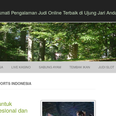
kmati Pengalaman Judi Online Terbaik di Ujung Jari And
Skip to content
SA
LIVE KASINO
SABUNG AYAM
TEMBAK IKAN
JUDI SLOT
PORTS INDONESIA
untuk
sional dan