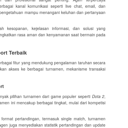
bagai kanal komunikasi seperti live chat, email, dan
erpengetahuan mampu menangani keluhan dan pertanyaan
lah kesopanan, kejelasan informasi, dan solusi yang
ngkatkan rasa aman dan kenyamanan saat bermain pada
ort Terbaik
erbagai fitur yang mendukung pengalaman taruhan secara
kan akses ke berbagai turnamen, mekanisme transaksi
rt
nyak pilihan turnamen dari game populer seperti
Dota 2
,
amen ini mencakup berbagai tingkat, mulai dari kompetisi
format pertandingan, termasuk single match, turnamen
Agen juga menyediakan statistik pertandingan dan update