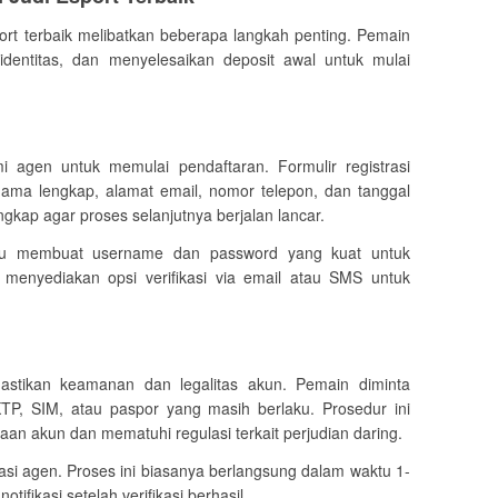
ort terbaik melibatkan beberapa langkah penting. Pemain
 identitas, dan menyelesaikan deposit awal untuk mulai
 agen untuk memulai pendaftaran. Formulir registrasi
nama lengkap, alamat email, nomor telepon, dan tanggal
ngkap agar proses selanjutnya berjalan lancar.
erlu membuat username dan password yang kuat untuk
enyediakan opsi verifikasi via email atau SMS untuk
emastikan keamanan dan legalitas akun. Pemain diminta
P, SIM, atau paspor yang masih berlaku. Prosedur ini
n akun dan mematuhi regulasi terkait perjudian daring.
kasi agen. Proses ini biasanya berlangsung dalam waktu 1-
ifikasi setelah verifikasi berhasil.